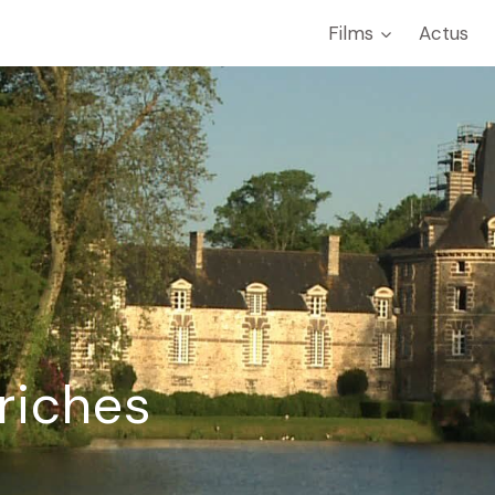
Films
Actus
riches